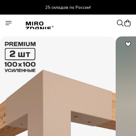
25 складов по России!
скидки до 47% весь июль!