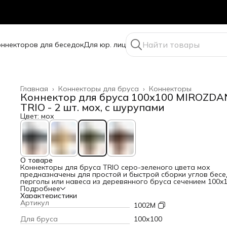
оннекторов для беседок
Для юр. лиц
Главная
›
Коннекторы для бруса
›
Коннекторы
Коннектор для бруса 100x100 MIROZDA
TRIO - 2 шт. мох, с шурупами
Цвет: мох
О товаре
Коннекторы для бруса TRIO серо-зеленого цвета мох
предназначены для простой и быстрой сборки углов бесе
перголы или навеса из деревянного бруса сечением 100x
мм.
Подробнее
В комплекте 2 коннектора и 24 оцинкованных шурупа.
Характеристики
Материал: сталь 2 мм, покрытая архитектурной порошков
Артикул
1002M
краской устойчивой к УФ-лучам и осадкам.
Также Вы можете самостоятельно собрать нужный набор
Для бруса
100х100
коннекторов для создания индивидуальной беседки для 