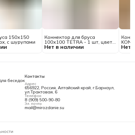
уса 150x150
Коннектор для бруса
Конне
мох, с шурупами
100x100 TETRA - 1 шт, цвет
KONEK
чии
Нет в наличии
Нет 
мох, с шурупами
мох, 
Контакты
для беседок
Адрес
656922, Россия, Алтайский край, г.Барнаул,
ул.Трактовая, 6
Телефон
8 (909) 500-90-80
Эл. почта
mail@mirozdanie.su
ьности