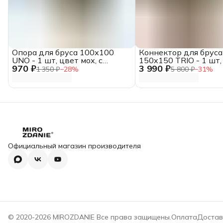
Опора для бруса 100х100
Коннектор для бруса
UNO - 1 шт, цвет мох, с
150x150 TRIO - 1 шт,
970 ₽
3 990 ₽
шурупами
мох, с шурупами
1 350 ₽
−
28
%
5 800 ₽
−
31
%
Официальный магазин производителя
© 2020-2026 MIROZDANIE Все права защищены.
Оплата
Достав