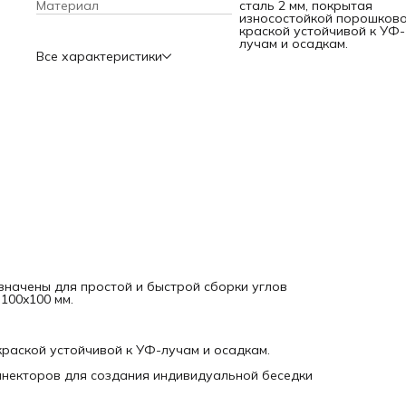
Материал
сталь 2 мм, покрытая
или любой деревянной конструкции из бруса.
износостойкой порошков
краской устойчивой к УФ-
лучам и осадкам.
Все характеристики
значены для простой и быстрой сборки углов
100x100 мм.
краской устойчивой к УФ-лучам и осадкам.
некторов для создания индивидуальной беседки