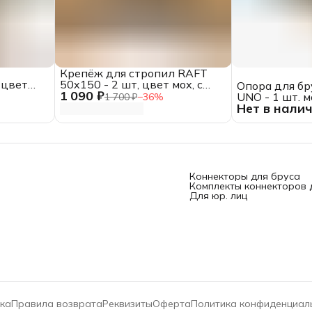
Крепёж для стропил RAFT
 цвет
50x150 - 2 шт, цвет мох, с
Опора для бр
1 090 ₽
шурупами
UNO - 1 шт. 
1 700 ₽
−
36
%
Нет в нали
Коннекторы для бруса
Комплекты коннекторов 
Для юр. лиц
ка
Правила возврата
Реквизиты
Оферта
Политика конфиденциал