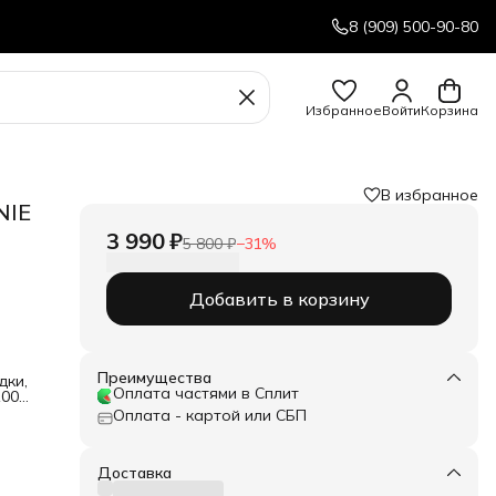
8 (909) 500-90-80
Избранное
Войти
Корзина
В избранное
NIE
3 990 ₽
5 800 ₽
−
31
%
Добавить в корзину
Преимущества
дки,
Оплата частями в Сплит
100
Оплата - картой или СБП
ой
Доставка
дачи