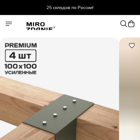
25 складов по России!
скидки до 47% весь июль!