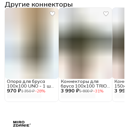
Другие коннекторы
Опора для бруса
Коннекторы для
Конне
100х100 UNO - 1 шт,
бруса 100x100 TRIO -
150x15
970 ₽
3 990 ₽
3 990
цвет мох, с
2 шт, цвет мох, с
цвет м
1 350 ₽
−
28
%
5 800 ₽
−
31
%
шурупами
шурупами
шуру