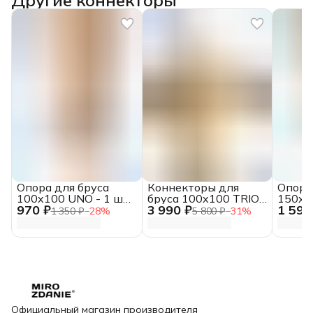
Опора для бруса
Коннекторы для
Опора
100x100 UNO - 1 шт.
бруса 100x100 TRIO -
150x1
970 ₽
3 990 ₽
1 590
латте, с шурупами
2 шт. латте, с
латте
1 350 ₽
−
28
%
5 800 ₽
−
31
%
шурупами
Официальный магазин производителя