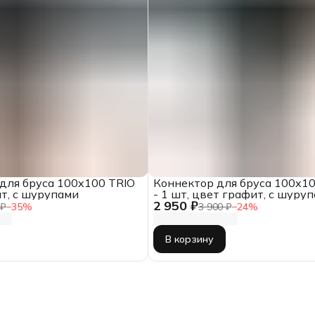
для бруса 100x100 TRIO
Коннектор для бруса 100x1
ит, с шурупами
- 1 шт, цвет графит, с шуру
2 950 ₽
 ₽
−
35
%
3 900 ₽
−
24
%
В корзину