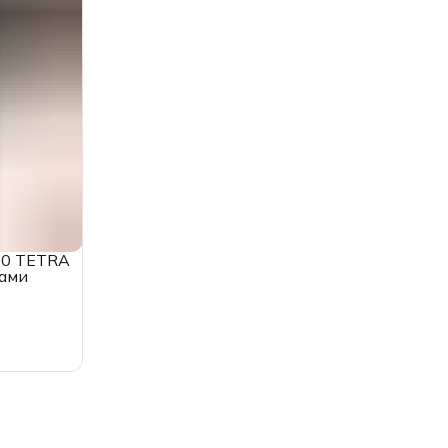
00 TETRA
пами