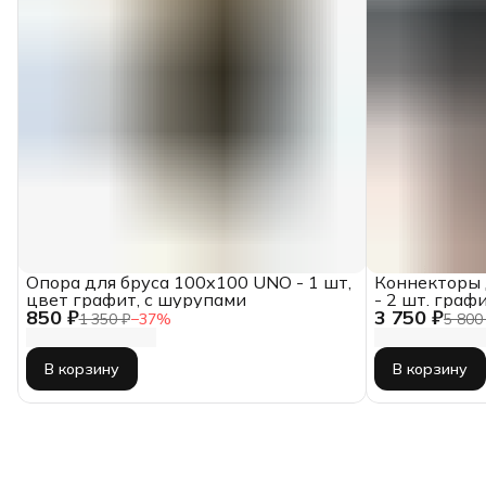
Опора для бруса 100х100 UNO - 1 шт,
Коннекторы 
цвет графит, с шурупами
- 2 шт. граф
850 ₽
3 750 ₽
1 350 ₽
−
37
%
5 800
В корзину
В корзину